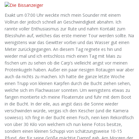
Exakt um 07:00 Uhr weckte mich mein Sounder mit einem
Vollrun der jedoch schnell an Geschwindigkeit abnahm. Ich
rannte voller Enthusiasmus zur Rute und nahm Kontakt zum
Blesshuhn auf, welches das erste meiner Tour werden sollte. Na
wenigstens war das Gewitter vorbei und das Wasser gut einen
Meter zurückgegangen. An diesem Tag regnete es hin und
wieder mal und ich entschloss mich einen Tag mit Mais zu
fischen um zu sehen ob die Carp’s vielleicht angst vor meinen
Proteinkugeln haben. Außer ein paar riesigen Rotaugen war aber
auch da nichts zu machen. Ich hatte die ganze letzte Woche
einen Trupp von kleinen Karpfen durch die Bucht ziehen sehen,
welche sich im Flachwasser sonnten. Um wenigstens etwas zu
fangen montierte ich meine Floaterrute und fuhr mit dem Boot
in die Bucht. In der eile, aus angst dass die Sonne wieder
verschwinden würde, vergas ich den Kescher (und die Kamera
sowieso). Ich fing in der Bucht einen Fisch, nein kein Rekordfisch
von über 30 Kilo von welchem ich nun keine Fotos besitze,
sondern einen kleinen Schuppi von schätzungsweise 10-15
Pfund, der für seine Größe mächtig Dampf gab. Am Morgen der