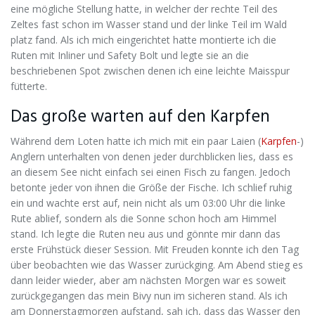
eine mögliche Stellung hatte, in welcher der rechte Teil des
Zeltes fast schon im Wasser stand und der linke Teil im Wald
platz fand. Als ich mich eingerichtet hatte montierte ich die
Ruten mit Inliner und Safety Bolt und legte sie an die
beschriebenen Spot zwischen denen ich eine leichte Maisspur
fütterte.
Das große warten auf den Karpfen
Während dem Loten hatte ich mich mit ein paar Laien (
Karpfen
-)
Anglern unterhalten von denen jeder durchblicken lies, dass es
an diesem See nicht einfach sei einen Fisch zu fangen. Jedoch
betonte jeder von ihnen die Größe der Fische. Ich schlief ruhig
ein und wachte erst auf, nein nicht als um 03:00 Uhr die linke
Rute ablief, sondern als die Sonne schon hoch am Himmel
stand. Ich legte die Ruten neu aus und gönnte mir dann das
erste Frühstück dieser Session. Mit Freuden konnte ich den Tag
über beobachten wie das Wasser zurückging. Am Abend stieg es
dann leider wieder, aber am nächsten Morgen war es soweit
zurückgegangen das mein Bivy nun im sicheren stand. Als ich
am Donnerstagmorgen aufstand, sah ich, dass das Wasser den