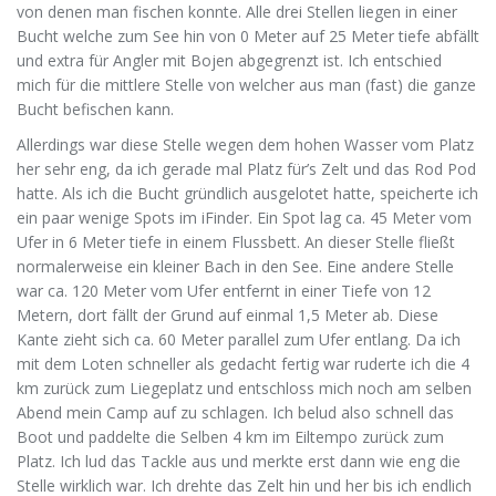
von denen man fischen konnte. Alle drei Stellen liegen in einer
Bucht welche zum See hin von 0 Meter auf 25 Meter tiefe abfällt
und extra für Angler mit Bojen abgegrenzt ist. Ich entschied
mich für die mittlere Stelle von welcher aus man (fast) die ganze
Bucht befischen kann.
Allerdings war diese Stelle wegen dem hohen Wasser vom Platz
her sehr eng, da ich gerade mal Platz für’s Zelt und das Rod Pod
hatte. Als ich die Bucht gründlich ausgelotet hatte, speicherte ich
ein paar wenige Spots im iFinder. Ein Spot lag ca. 45 Meter vom
Ufer in 6 Meter tiefe in einem Flussbett. An dieser Stelle fließt
normalerweise ein kleiner Bach in den See. Eine andere Stelle
war ca. 120 Meter vom Ufer entfernt in einer Tiefe von 12
Metern, dort fällt der Grund auf einmal 1,5 Meter ab. Diese
Kante zieht sich ca. 60 Meter parallel zum Ufer entlang. Da ich
mit dem Loten schneller als gedacht fertig war ruderte ich die 4
km zurück zum Liegeplatz und entschloss mich noch am selben
Abend mein Camp auf zu schlagen. Ich belud also schnell das
Boot und paddelte die Selben 4 km im Eiltempo zurück zum
Platz. Ich lud das Tackle aus und merkte erst dann wie eng die
Stelle wirklich war. Ich drehte das Zelt hin und her bis ich endlich